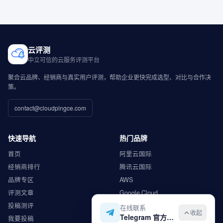
云评测
中立可信的云服务评测平台
聚合云品牌、经销商与真实用户评测，帮助企业更快完成选型、对比与合作决
策。
contact@cloudpingce.com
快速导航
热门品牌
首页
阿里云国际
经销商排行
腾讯云国际
品牌专区
AWS
评测文章
Google Cloud
投稿测评
Microsoft Azure
在线联系
收起
Telegram 官方入口
我要投稿
华为云