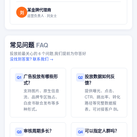
某金牌代理商
刘
运营负责人 · 刘女士
常见问题
FAQ
投放前最关心的 6 个问题,我们提前为你答好
没找到答案? 联系我们 →
广告投放有哪些形
投放数据如何反
Q
1
Q
2
式？
馈？
支持图片、原生信息
提供曝光、点击、
流、品牌专区独占、
CTR、跳出率、转化
白皮书联合发布等多
路径等完整数据报
种形式。
表，可对接客户 BI。
审核周期多长？
可以指定人群吗？
Q
3
Q
4