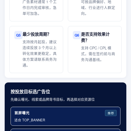
广告素材通常 1 个工
可按品牌偏好、地
作日内完成审核，急
域、行业进行人群定
单可加急。
向。
最少投放周期？
是否支持效果计
Q
5
Q
6
费？
支持按月起投，建议
连续投放 3 个月以上
支持 CPC / CPL 模
转化效果更稳定，具
式，需在签约前与商
体方案请联系商务沟
务沟通基线。
通。
按投放目标选广告位
先确认曝光、线索或品牌背书目标，再选择对应资源位
首屏曝光
推荐
适合 TOP_BANNER