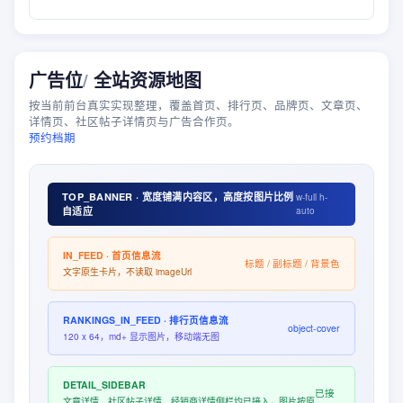
广告位
/
全站资源地图
按当前前台真实实现整理，覆盖首页、排行页、品牌页、文章页、
详情页、社区帖子详情页与广告合作页。
预约档期
TOP_BANNER · 宽度铺满内容区，高度按图片比例
w-full h-
自适应
auto
IN_FEED · 首页信息流
标题 / 副标题 / 背景色
文字原生卡片，不读取 imageUrl
RANKINGS_IN_FEED · 排行页信息流
object-cover
120 x 64，md+ 显示图片，移动端无图
DETAIL_SIDEBAR
已接
文章详情、社区帖子详情、经销商详情侧栏均已接入，图片按原