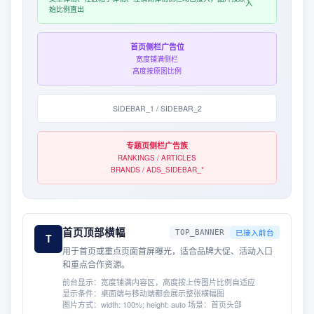
入
始比例直出
首页侧栏广告位
宽度铺满侧栏
高度按原图比例
SIDEBAR_1 / SIDEBAR_2
专题页侧栏广告族
RANKINGS / ARTICLES
BRANDS / ADS_SIDEBAR_*
首页顶部横幅
已接入前台
TOP_BANNER
T
用于首页或重点页面首屏曝光，适合品牌大促、活动入口
和重点合作资源。
前台显示：
宽度铺满内容区，高度按上传图片比例自适应
·
显示条件：
桌面端与移动端都会展示整张横幅图
·
图片方式：
width: 100%; height: auto
·
场景：
首页头部