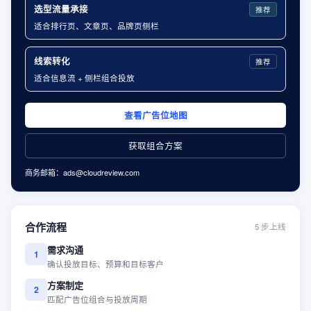
选型流量承接
推荐
适合排行页、文章页、品牌页侧栏
线索转化
推荐
适合信息流 + 侧栏组合投放
查看广告位地图
获取组合方案
商务邮箱：
ads@cloudreview.com
合作流程
5 步上线
需求沟通
1
确认投放目标、预算和目标客户
方案制定
2
匹配广告位组合与投放周期