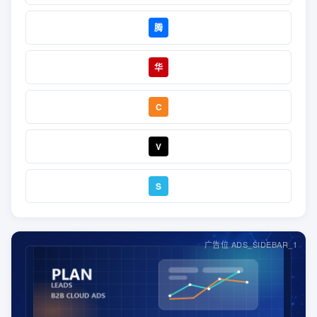
腾
华
C
V
S
广告位 ADS_SIDEBAR_1