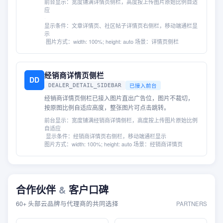
前台显示：
宽度铺满详情页侧栏，高度按上传图片原始比例自适
应
·
显示条件：
文章详情页、社区帖子详情页右侧栏，移动端通栏显
示
·
图片方式：
width: 100%; height: auto
·
场景：
详情页侧栏
经销商详情页侧栏
DD
已接入前台
DEALER_DETAIL_SIDEBAR
经销商详情页侧栏已接入图片直出广告位，图片不裁切，
按原图比例自适应高度，整张图片可点击跳转。
前台显示：
宽度铺满经销商详情侧栏，高度按上传图片原始比例
自适应
·
显示条件：
经销商详情页右侧栏，移动端通栏显示
·
图片方式：
width: 100%; height: auto
·
场景：
经销商详情页
合作伙伴
&
客户口碑
60+ 头部云品牌与代理商的共同选择
PARTNERS