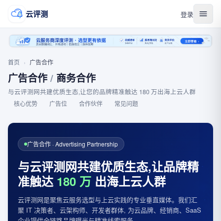
云评测
登录
首页
›
广告合作
广告合作
/
商务合作
与云评测网共建优质生态,让您的品牌精准触达 180 万出海上云人群
核心优势
广告位
合作伙伴
常见问题
广告合作 · Advertising Partnership
与云评测网共建优质生态,
让品牌精
准触达
180 万
出海上云人群
云评测网是聚焦云服务选型与上云实践的专业垂直媒体。我们汇
聚 IT 决策者、云架构师、开发者群体, 为云品牌、经销商、SaaS
企业提供全链路品牌曝光与精准线索服务。