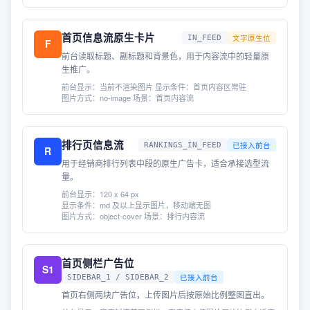
首页信息流原生卡片
文字原生位
IN_FEED
F
前台读取标题、副标题和背景色，用于内容流中的轻量原
生推广。
前台显示：
当前不渲染图片
·
显示条件：
首页内容区常驻
·
图片方式：
no-image
·
场景：
首页内容流
排行页信息流
已接入前台
RANKINGS_IN_FEED
R
用于经销商排行列表中段的原生广告卡，适合承接选型流
量。
前台显示：
120 x 64 px
·
显示条件：
md 及以上显示图片，移动端无图
·
图片方式：
object-cover
·
场景：
排行内容流
首页侧栏广告位
S1
已接入前台
SIDEBAR_1 / SIDEBAR_2
首页右侧两块广告位，上传图片后按原始比例整图直出。