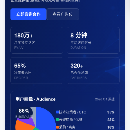
立即咨询合作
查看广告位
180万+
8 分钟
月度独立访客
平均访问时长
PV/UV
DURATION
65%
320+
决策者占比
已合作品牌
DECIDER
PARTNERS
用户画像 · Audience
2026 Q1 数据
86%
技术决策者 / CTO
35
%
B 端用户占比
云架构师 / 运维
28
%
采购 / 商务
18
%