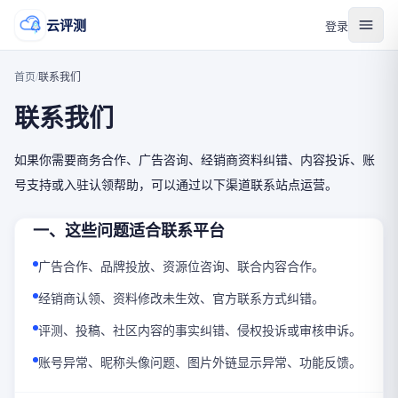
云评测
登录
首页
/
联系我们
联系我们
如果你需要商务合作、广告咨询、经销商资料纠错、内容投诉、账
号支持或入驻认领帮助，可以通过以下渠道联系站点运营。
一、这些问题适合联系平台
广告合作、品牌投放、资源位咨询、联合内容合作。
经销商认领、资料修改未生效、官方联系方式纠错。
评测、投稿、社区内容的事实纠错、侵权投诉或审核申诉。
账号异常、昵称头像问题、图片外链显示异常、功能反馈。