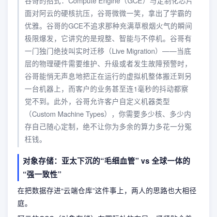
谷哥的招式：Compute Engine（GCE）与定制化芯片
面对阿云的硬核抗压，谷哥微微一笑，拿出了学霸的
优雅。谷哥的GCE不追求那种充满草根烟火气的瞬间
极限爆发，它讲究的是规整、智能与不停机。谷哥有
一门独门绝技叫实时迁移（Live Migration）——当底
层的物理硬件需要维护、升级或者发生故障预警时，
谷哥能悄无声息地把正在运行的虚拟机整体搬迁到另
一台机器上，而客户的业务甚至连1毫秒的抖动都察
觉不到。此外，谷哥允许客户自定义机器类型
（Custom Machine Types），你需要多少核、多少内
存自己随心定制，绝不让你为多余的算力多花一分冤
枉钱。
对象存储：亚太下沉的“毛细血管” vs 全球一体的
“强一致性”
在把数据存进“云端仓库”这件事上，两人的思路也大相径
庭。