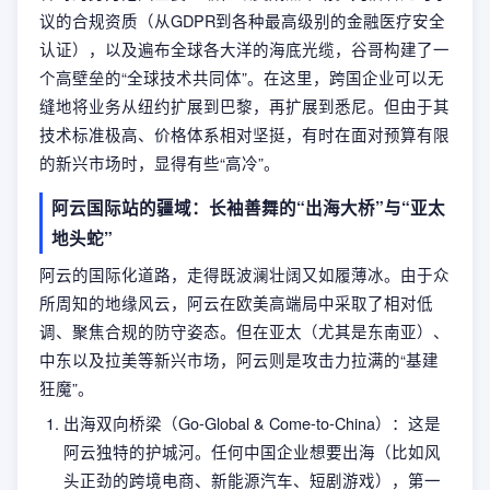
议的合规资质（从GDPR到各种最高级别的金融医疗安全
认证），以及遍布全球各大洋的海底光缆，谷哥构建了一
个高壁垒的“全球技术共同体”。在这里，跨国企业可以无
缝地将业务从纽约扩展到巴黎，再扩展到悉尼。但由于其
技术标准极高、价格体系相对坚挺，有时在面对预算有限
的新兴市场时，显得有些“高冷”。
阿云国际站的疆域：长袖善舞的“出海大桥”与“亚太
地头蛇”
阿云的国际化道路，走得既波澜壮阔又如履薄冰。由于众
所周知的地缘风云，阿云在欧美高端局中采取了相对低
调、聚焦合规的防守姿态。但在亚太（尤其是东南亚）、
中东以及拉美等新兴市场，阿云则是攻击力拉满的“基建
狂魔”。
出海双向桥梁（Go-Global & Come-to-China）：这是
阿云独特的护城河。任何中国企业想要出海（比如风
头正劲的跨境电商、新能源汽车、短剧游戏），第一