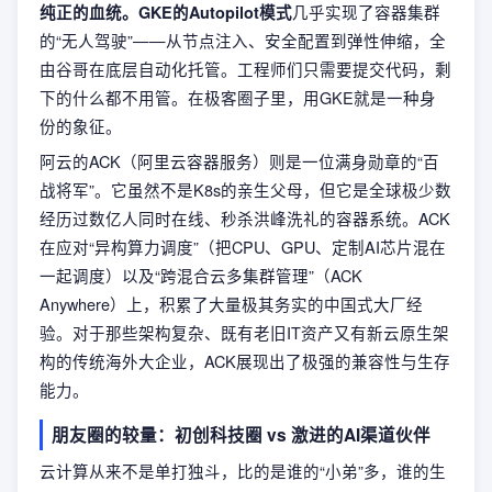
几乎实现了容器集群
纯正的血统。GKE的Autopilot模式
的“无人驾驶”——从节点注入、安全配置到弹性伸缩，全
由谷哥在底层自动化托管。工程师们只需要提交代码，剩
下的什么都不用管。在极客圈子里，用GKE就是一种身
份的象征。
阿云的ACK（阿里云容器服务）则是一位满身勋章的“百
战将军”。它虽然不是K8s的亲生父母，但它是全球极少数
经历过数亿人同时在线、秒杀洪峰洗礼的容器系统。ACK
在应对“异构算力调度”（把CPU、GPU、定制AI芯片混在
一起调度）以及“跨混合云多集群管理”（ACK
Anywhere）上，积累了大量极其务实的中国式大厂经
验。对于那些架构复杂、既有老旧IT资产又有新云原生架
构的传统海外大企业，ACK展现出了极强的兼容性与生存
能力。
朋友圈的较量：初创科技圈 vs 激进的AI渠道伙伴
云计算从来不是单打独斗，比的是谁的“小弟”多，谁的生