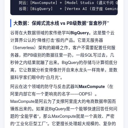
  阿云：[MaxCompute] + [Model Studio (通义千问 Qw
大数据：保姆式流水线 vs PB级数据“盲盒秒开”
谷哥在大数据领域的家传绝学叫
。这是整个云
BigQuery
计算界公认的“降维打击”般的产品。它是无服务器
（Serverless）架构的巅峰之作，客户不需要配置任何服
务器，把PB级别的数据往里一扔，一段SQL写过去，几
秒钟之内结果就蹦了出来。BigQuery的存储与计算彻底分
离，它让数据分析变得像拧开自来水龙头一样简单，是数
据科学家们眼中的“白月光”。
阿云在这个领域的防守与反击武器叫
（在
MaxCompute
阿里内部它有一个更响亮的名字——ODPS）。
MaxCompute是阿云为了支撑阿里庞大的电商数据帝国而
锤炼出来的。如果说BigQuery是一个能够快速回答任何问
题的“全能学者”，那么MaxCompute就是一个高效、严密
的“工业化巨型工厂”。它更擅长处理超大规模的、复杂的