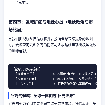
土“兄弟”。
第四章：疆域扩张与地缘心战（地缘政治与市
场格局）
当我们把视线从产品线移开，投向全球错综复杂的地图
时，会发现阿云和谷哥的防区与进攻路线呈现出极其微妙
的地缘色彩。
【全球云战局示意图】

  [欧美大本营] ---------> 谷哥绝对统治，阿云低调防守

  [东南亚/亚太] --------> 阿云主场深耕，谷哥强势东扩（正
谷哥的疆域：全球一体化的“阳光沙滩”
谷哥的势力范围主要盘踞在欧美成熟市场。凭借着无可争