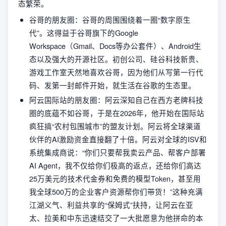
态繁荣。
谷哥的朋友圈：谷哥的周围围绕着一圈“数字原生
代”。这得益于谷哥旗下的Google
Workspace（Gmail、Docs等办公套件）、Android生
态以及强大的开源社区。初创公司、硅谷科技新贵、
游戏工作室天然地喜欢谷哥，因为他们从写第一行代
码、发第一封邮件开始，就生活在谷歌的生态里。
阿云国际站的朋友圈：阿云深知自己在西方老牌科技
圈的底蕴不如谷哥，于是在2026年，他开始在国际站
疯狂搞“农村包围城市”的盟友计划。阿云将全球渠道
伙伴的AI激励资金直接翻了十倍。阿云对全球的ISV和
系统集成商说：“你们只要帮我卖云产品、帮客户部署
AI Agent，我不仅给你们极高的返点，还给你们高达
25万美元的技术代金券和免费的模型Token，甚至用
我全球500万的企业客户资源帮你们带货！”这种充满
江湖义气、利益共享的“保姆式”扶持，让阿云在亚
太、拉美和中东迅速结交了一大批愿意为他拼命的本