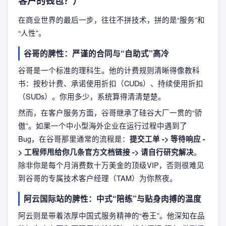
客户的钱包？）
在商业世界的最后一步，往往不拼技术，拼的是“服务”和
“人性”。
谷哥的脾性：严谨的合同与“自助式”高冷
谷哥是一个标准的理科生。他的计费规则清晰得像教科
书：按秒计费、承诺使用折扣（CUDs）、持续使用折扣
（SUDs）。你用多少，系统算得清清楚楚。
然而，在客户服务方面，谷哥继承了硅谷大厂一贯的“骄
傲”。如果一个中小型海外企业在运行过程中遇到了
Bug，在谷哥那里通常的流程是：
提交工单 -> 等待响应 -
。
> 工程师甩给你几条官方文档链接 -> 请自行研究解决
除非你是每个月消费数十万美金的顶级VIP，否则很难见
到谷哥的专属技术客户经理（TAM）为你熬夜。
阿云国际站的脾性：中式“陪练”与贴身肉搏的温度
阿云则是带着浓厚中国式服务精神的“卷王”。他深知在品