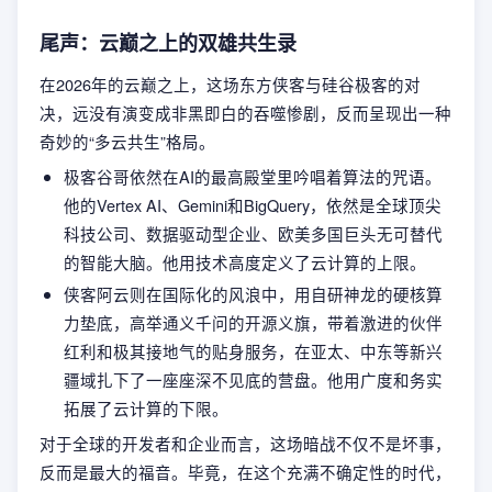
尾声：云巅之上的双雄共生录
在2026年的云巅之上，这场东方侠客与硅谷极客的对
决，远没有演变成非黑即白的吞噬惨剧，反而呈现出一种
奇妙的“多云共生”格局。
极客谷哥依然在AI的最高殿堂里吟唱着算法的咒语。
他的Vertex AI、Gemini和BigQuery，依然是全球顶尖
科技公司、数据驱动型企业、欧美多国巨头无可替代
的智能大脑。他用技术高度定义了云计算的上限。
侠客阿云则在国际化的风浪中，用自研神龙的硬核算
力垫底，高举通义千问的开源义旗，带着激进的伙伴
红利和极其接地气的贴身服务，在亚太、中东等新兴
疆域扎下了一座座深不见底的营盘。他用广度和务实
拓展了云计算的下限。
对于全球的开发者和企业而言，这场暗战不仅不是坏事，
反而是最大的福音。毕竟，在这个充满不确定性的时代，