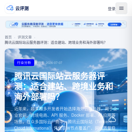
云评测
登录
首页
›
评测文章
›
腾讯云国际站云服务器评测：适合建站、跨境业务和海外部署吗？
行业分析
发布于
2026-07-07
腾讯云国际站云服务器评
测：适合建站、跨境业务和
海外部署吗？
近年来，越来越多开发者开始选择海外云服务器，用于企
业官网、跨境电商、API 服务、Docker 部署、AI 应用等
场景。在众多国际云厂商中，腾讯云国际站（Tencent
Cloud International）凭借亚洲节点覆盖广、网络质量稳