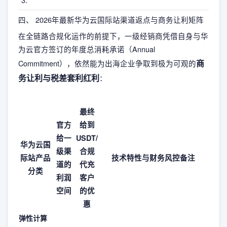
四、 2026年最新华为云国际站渠道返点与商务让利矩阵
在全链路合规化运作的前提下，一级经销商凭借自身与华
为云官方签订的年度总消耗承诺（Annual
商
Commitment），依然能为出海企业争取到极为可观的
务让利与税差套利红利
：
最终
官方
给到
给一
USDT/
华为云国
级渠
合规
际站产品
技术特性与财务风控备注
道的
代充
分类
利润
客户
空间
的优
惠
弹性计算