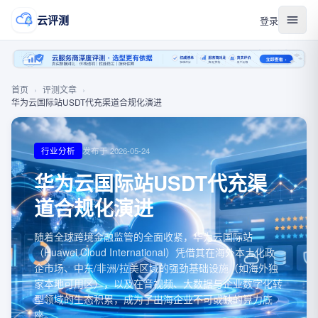
云评测
登录
首页
›
评测文章
›
华为云国际站USDT代充渠道合规化演进
行业分析
发布于
2026-05-24
华为云国际站USDT代充渠
道合规化演进
随着全球跨境金融监管的全面收紧，华为云国际站
（Huawei Cloud International）凭借其在海外本土化政
企市场、中东/非洲/拉美区域的强劲基础设施（如海外独
家本地可用区），以及在音视频、大数据与企业数字化转
型领域的生态积累，成为了出海企业不可或缺的算力底
座。