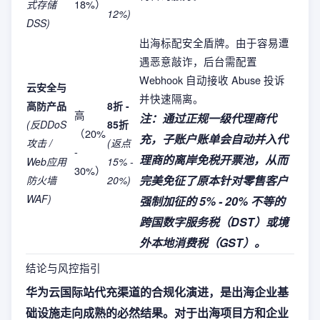
18%）
式存储
12%)
DSS)
出海标配安全盾牌。由于容易遭
遇恶意敲诈，后台需配置
Webhook 自动接收 Abuse 投诉
云安全与
并快速隔离。
高防产品
8折 -
高
注：通过正规一级代理商代
(反DDoS
85折
（20%
充，子账户账单会自动并入代
攻击 /
(返点
-
理商的离岸免税开票池，从而
Web应用
15% -
30%）
完美免征了原本针对零售客户
防火墙
20%)
WAF)
强制加征的 5% - 20% 不等的
跨国数字服务税（DST）或境
外本地消费税（GST）。
结论与风控指引
华为云国际站代充渠道的合规化演进，是出海企业基
础设施走向成熟的必然结果。对于出海项目方和企业