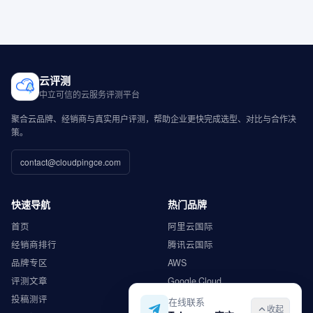
云评测
中立可信的云服务评测平台
聚合云品牌、经销商与真实用户评测，帮助企业更快完成选型、对比与合作决
策。
contact@cloudpingce.com
快速导航
热门品牌
首页
阿里云国际
经销商排行
腾讯云国际
品牌专区
AWS
评测文章
Google Cloud
投稿测评
Microsoft Azure
在线联系
收起