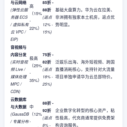
与云网络
85折 -
高
基础大盘算力。华为云在拉美、
(弹性云服
88折
（15%
非洲拥有独家本土机房，返点优
务器 ECS
(返点
-
势明显。
/ 虚拟私有
12% -
22%）
云 VPC /
15%)
EIP)
音视频与
内容分发
75折 -
极高
泛娱乐出海、海外短视频、跨国
(实时音视
82折
（25%
直播消耗核心，支持针对大流量
频 Live /
(返点
-
项目单独申请华为云总部特价。
媒体处理
18% -
35%）
MPC /
25%)
CDN)
云数据库
88折 -
中
与大数据
企业数字化转型的核心资产，粘
92折
（12%
(GaussDB
性极高，代充商通常提供免费架
(返点
-
/ 专属分布
构咨询服务。
8% -