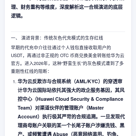
理、财务重构等维度，深度解析这一合规演进的底层
逻辑。
一、 演进背景：传统灰色代充模式的生存红线
早期的代充中介往往通过个人钱包直接收取用户的
USDT，再通过非正规的 OTC 币商兑换美金转账给华为云
官方。进入2026年，这种“野蛮生长”的灰色模式遭到了多
重刚性红线的阻断：
华为云反欺诈与合规系统（AML/KYC）的穿透审
计华为云国际站依托其强大的政企服务基因，其风
控中心（Huawei Cloud Security & Compliance
Team）对渠道伙伴的管理账户（Master
Account）执行极其严苛的合规追溯。一旦发现代
理商母账户关联的某一个长尾子账户涉嫌洗钱、黑
产、或频繁遭遇 Abuse（恶意网络滥用、钓鱼、