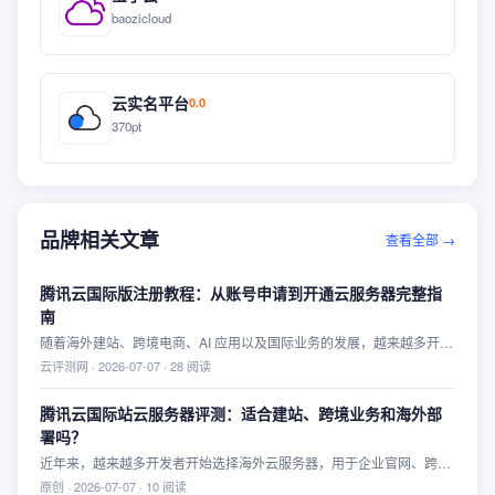
baozicloud
云实名平台
0.0
370pt
品牌相关文章
查看全部 →
腾讯云国际版注册教程：从账号申请到开通云服务器完整指
南
随着海外建站、跨境电商、AI 应用以及国际业务的发展，越来越多开发
者开始使用国际云平台。腾讯云国际版（Tencent Cloud
云评测网
·
2026-07-07
·
28
阅读
International）提供覆盖多个国家和地区的数据中心，以及云服务器、
对象存储、数据库、CDN 等丰富的云产品，适合个人开发者和企业用
腾讯云国际站云服务器评测：适合建站、跨境业务和海外部
户使用。 本文将介绍腾讯云国际版账号注册流程、实名认证、支付方式
署吗？
绑定以及购买第一台云服务器的方法，帮助新用户快速完成注册。
近年来，越来越多开发者开始选择海外云服务器，用于企业官网、跨境
电商、API 服务、Docker 部署、AI 应用等场景。在众多国际云厂商
原创
·
2026-07-07
·
10
阅读