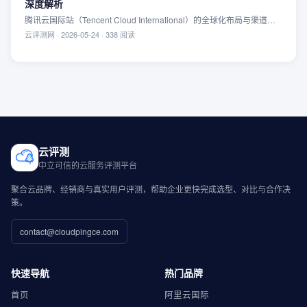
深度解析
腾讯云国际站（Tencent Cloud International）的全球化布局与渠道破
局
云评测网
·
2026-05-24
·
338
阅读
云评测
中立可信的云服务评测平台
聚合云品牌、经销商与真实用户评测，帮助企业更快完成选型、对比与合作决
策。
contact@cloudpingce.com
快速导航
热门品牌
首页
阿里云国际