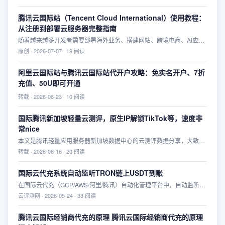
中，腾讯云国际站（Tencent Cloud International）凭借亚洲节点覆盖
广、网络质量稳定以及丰富的云产品，逐渐受到越来越多用户的关注。
腾讯云国际站（Tencent Cloud International）使用教程：
本文将从注册、购买、部署、网络表现以及适用场景几个方面，对腾讯
从注册到部署云服务器完整指南
云国际站进行一次全面体验，希望能够帮助准备购买海外云服务器的用
户做出参考。
随着越来越多开发者需要部署海外业务、搭建网站、跨境电商、AI应用
以及海外API服务，国际云服务器逐渐成为主流选择。除了 AWS、
原创
·
2026-07-07
·
19
阅读
Google Cloud、Azure 之外，**腾讯云国际站（Tencent Cloud
International）**近年来凭借亚洲网络优势和较高的性价比，也成为不
阿里云国际站与腾讯云国际站代开户攻略：免实名开户、7折
少开发者的新选择。本文将详细介绍腾讯云国际站的注册流程、云服务
充值、50U即可开通
器购买、SSH连接、环境部署以及实际使用体验，希望能够帮助第一次
接触腾讯云国际站的新用户快速上手。
转载
·
2026-06-23
·
10
阅读
国际腾讯新加坡轻量云测评，原生IP解锁TikTok等，速度非
常nice
本文是腾讯轻量应用服务器新加坡数据中心的云测评数据分享，大致总
结如下：Intel Xeon Gold 6133、DDR4、SSD云磁盘，Unix bench 测
转载
·
2026-06-16
·
20
阅读
试，单核跑分820分、双核1545分，性能还可以吧；FIO测试，4K读写
数据，读取67.94MB/S、IOPS大致16.9K，写入68.12MB/S、IOPS大致
国际云代充系统自动监听TRON链上USDT到账
17K，性能很一般；新加坡原生IP，解锁TikTok、ChatGPT、Claude、
在国际云代充（GCP/AWS/阿里/腾讯）自动化管理平台中，自动监听
Gemini、Netflix、AmazonPV等，电信双程走了CTG/CN2线路(部分地
TRON（波场）链上 USDT（TRC-20）到账是整个支付网关最核心的技
区没有)、联通去程大致直连/回北京和上海方向绕道了美国、移动去程
云评测网
·
2026-05-24
·
33
阅读
术模块。由于 TRON 链区块生成速度极快（约 3 秒一个块），且手续
从香港去新加坡/回程国际线路到香港接cmi回内地，整体来看移动速度
费低，因此全行业 90% 以上的稳定币充值均跑在波场链上。
最好、其次电信、联通稍弱一些。
腾讯云国际经销商代充的原理 腾讯云国际经销商代充的原理