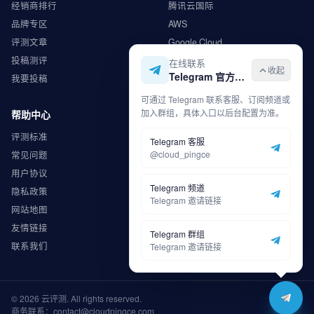
经销商排行
腾讯云国际
品牌专区
AWS
评测文章
Google Cloud
投稿测评
Microsoft Azure
在线联系
收起
Telegram 官方入口
我要投稿
华为云
可通过 Telegram 联系客服、订阅频道或
加入群组，具体入口以后台配置为准。
帮助中心
商务合作
评测标准
广告合作
Telegram 客服
@cloud_pingce
常见问题
内容合作
用户协议
渠道合作
Telegram 频道
隐私政策
申请收录
Telegram 邀请链接
网站地图
友情链接
Telegram 群组
联系我们
Telegram 邀请链接
©
2026
云评测
. All rights reserved.
商务联系：contact@cloudpingce.com