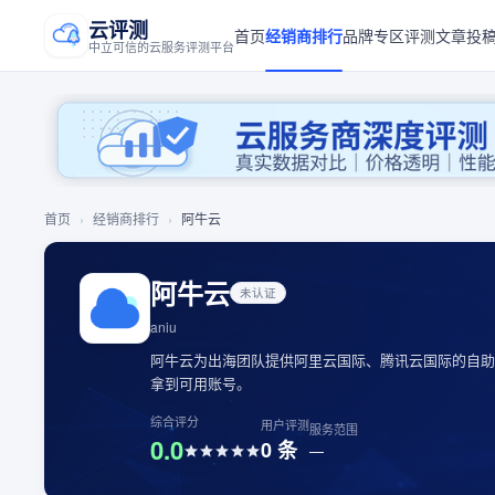
云评测
首页
经销商排行
品牌专区
评测文章
投
中立可信的云服务评测平台
首页
›
经销商排行
›
阿牛云
阿牛云
未认证
aniu
阿牛云为出海团队提供阿里云国际、腾讯云国际的自助申
拿到可用账号。
综合评分
用户评测
服务范围
0.0
0
条
—