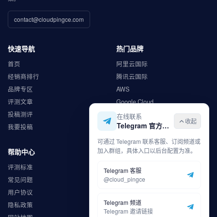
contact@cloudpingce.com
快速导航
热门品牌
首页
阿里云国际
经销商排行
腾讯云国际
品牌专区
AWS
评测文章
Google Cloud
投稿测评
Microsoft Azure
在线联系
收起
Telegram 官方入口
我要投稿
华为云
可通过 Telegram 联系客服、订阅频道或
加入群组，具体入口以后台配置为准。
帮助中心
商务合作
评测标准
广告合作
Telegram 客服
@cloud_pingce
常见问题
内容合作
用户协议
渠道合作
Telegram 频道
隐私政策
申请收录
Telegram 邀请链接