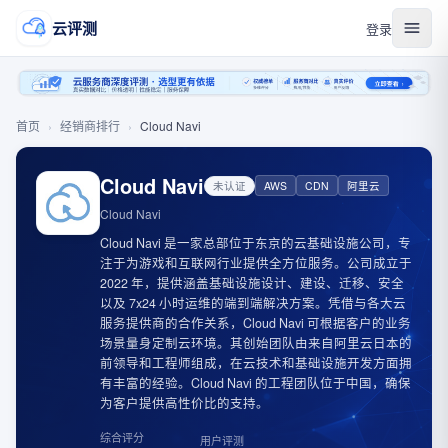
云评测
登录
首页
›
经销商排行
›
Cloud Navi
Cloud Navi
未认证
AWS
CDN
阿里云
Cloud Navi
Cloud Navi 是一家总部位于东京的云基础设施公司，专
注于为游戏和互联网行业提供全方位服务。公司成立于
2022 年，提供涵盖基础设施设计、建设、迁移、安全
以及 7x24 小时运维的端到端解决方案。凭借与各大云
服务提供商的合作关系，Cloud Navi 可根据客户的业务
场景量身定制云环境。其创始团队由来自阿里云日本的
前领导和工程师组成，在云技术和基础设施开发方面拥
有丰富的经验。Cloud Navi 的工程团队位于中国，确保
为客户提供高性价比的支持。
综合评分
用户评测