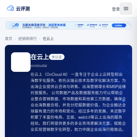
云评测
登录
首页
›
经销商排行
›
在云上
在云上
未认证
oncloudai
在云上（OnCloud AI） 一直专注于企业上云转型和出
海数字化服务。依托尖端云技术及数字化解决方案，为
出海企业提供云咨询与转售、出海营销增长和MSP运维
托管服务。 公司数据产品及数据服务能力可以帮助企
业整合营销数据、市场数据和其他第三方数据，确保企
业出海数据合规，并充分挖掘数据价值，为企业触达全
球最有潜力的市场和受众。经过多年的发展，未迟数字
积累了丰富的电商、互娱、web3.0等云上出海的服务
经验。我们将提供更多的多业务场景解决方案，赋能企
业实现营销数字化转型，助力中国企业出海行稳致远。