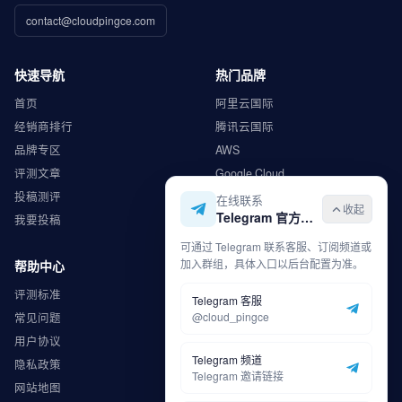
contact@cloudpingce.com
快速导航
热门品牌
首页
阿里云国际
经销商排行
腾讯云国际
品牌专区
AWS
评测文章
Google Cloud
投稿测评
Microsoft Azure
在线联系
收起
Telegram 官方入口
我要投稿
华为云
可通过 Telegram 联系客服、订阅频道或
加入群组，具体入口以后台配置为准。
帮助中心
商务合作
评测标准
广告合作
Telegram 客服
@cloud_pingce
常见问题
内容合作
用户协议
渠道合作
Telegram 频道
隐私政策
申请收录
Telegram 邀请链接
网站地图