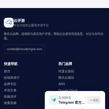
云评测
中立可信的云服务评测平台
聚合云品牌、经销商与真实用户评测，帮助企业更快完成选型、对比与合作决
策。
contact@cloudpingce.com
快速导航
热门品牌
首页
阿里云国际
经销商排行
腾讯云国际
品牌专区
AWS
评测文章
Google Cloud
投稿测评
Microsoft Azure
在线联系
收起
Telegram 官方入口
我要投稿
华为云