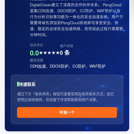
DigitalOcean建立了深度的合作伙伴关系。 PengCloud
是集CDN加速、DDOS防护、CC防护、WAF防护以及
行为分析识别等功能为一体化的安全加速系统。用户只
需要将域名添加到PengCloud系统即可享受安全、快
速、稳定的全球安全加速网络，而完成此过程只需要数
分钟时间。
综合评分
用户评测
0.0
0
条
服务范围
CDN加速、DDOS防护、CC防护、WAF防护
快速联系
通过下方「联系商务」按钮可查看官网及商务联系方式；如已
使用过该经销商，欢迎留下评测帮助其他用户决策。
评测一个