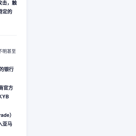
攻击，触
特定的
不明甚至
的银行
商官方
KYB
ade）
入亚马