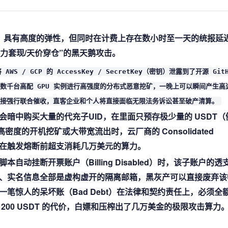
-go）具有高度的弹性，但同时在计费上存在数小时至一天的统报延
力套现/天价穿仓”的黑天鹅攻击。
 GCP 的 AccessKey / SecretKey（密钥）泄露到了开源 GitH
数千台高配 GPU 实例进行高强度的分布式恶意挖矿，一晚上可以瞬间产生高
直接强行联合催收，直客企业和个人将直接面临无限法务诉讼甚至破产清算。
暗中购买大量的代充子UID，在里面只预存极少量的 USDT（
密度的开机挖矿或大带宽流出时，云厂商的 Consolidated
账户在触发熔断前超支消耗几万美元的算力。
动挂断开票账户（Billing Disabled）时，该子账户的透
、实名信息全部是虚构虚开的隔离邮箱，黑灰产可以直接废弃该U
笔惊人的呆坏账（Bad Debt）在法律和契约责任上，必须全
00 USDT 的代价，白嫖和压榨出了几万美金的极限攻击算力