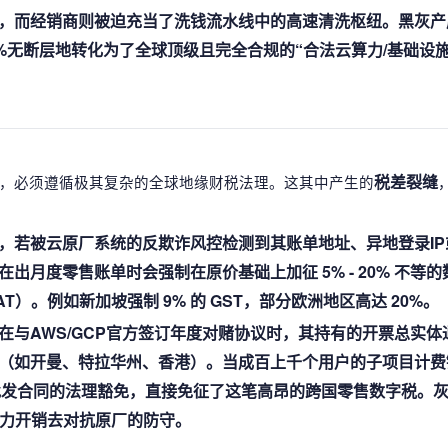
，而经销商则被迫充当了洗钱流水线中的高速清洗枢纽。黑灰产
%无断层地转化为了全球顶级且完全合规的“合法云算力/基础设
税差裂缝
，必须遵循极其复杂的全球地缘财税法理。这其中产生的
，若被云原厂系统的反欺诈风控检测到其账单地址、异地登录IP
月度零售账单时会强制在原价基础上加征 5% - 20% 不等的
T）。例如新加坡强制 9% 的 GST，部分欧洲地区高达 20%。
与AWS/GCP官方签订年度对赌协议时，其持有的开票总实体
（如开曼、特拉华州、香港）。当成百上千个用户的子项目计费
户批发合同的法理豁免，直接免征了这笔高昂的跨国零售数字税。
算力开销去对抗原厂的防守。