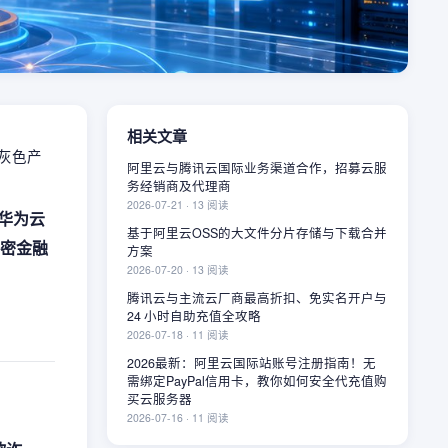
相关文章
灰色产
阿里云与腾讯云国际业务渠道合作，招募云服
务经销商及代理商
2026-07-21
·
13
阅读
华为云
基于阿里云OSS的大文件分片存储与下载合并
加密金融
方案
2026-07-20
·
13
阅读
腾讯云与主流云厂商最高折扣、免实名开户与
24 小时自助充值全攻略
2026-07-18
·
11
阅读
2026最新：阿里云国际站账号注册指南！无
需绑定PayPal信用卡，教你如何安全代充值购
买云服务器
2026-07-16
·
11
阅读