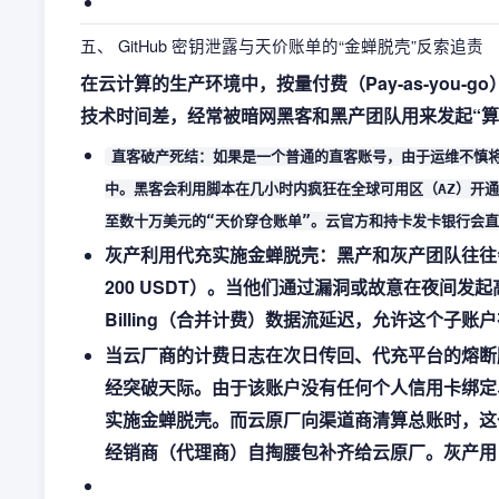
五、 GitHub 密钥泄露与天价账单的“金蝉脱壳”反索追责
在云计算的生产环境中，按量付费（Pay-as-you
技术时间差，经常被暗网黑客和黑产团队用来发起“算
直客破产死结：如果是一个普通的直客账号，由于运维不慎将 AWS /
中。黑客会利用脚本在几小时内疯狂在全球可用区（AZ）开通
至数十万美元的“天价穿仓账单”。云官方和持卡发卡银行会
灰产利用代充实施金蝉脱壳：黑产和灰产团队往往会
200 USDT）。当他们通过漏洞或故意在夜间发起高
Billing（合并计费）数据流延迟，允许这个子
当云厂商的计费日志在次日传回、代充平台的熔断脚本自
经突破天际。由于该账户没有任何个人信用卡绑定
实施金蝉脱壳。而云原厂向渠道商清算总账时，这一
经销商（代理商）自掏腰包补齐给云原厂。灰产用 2