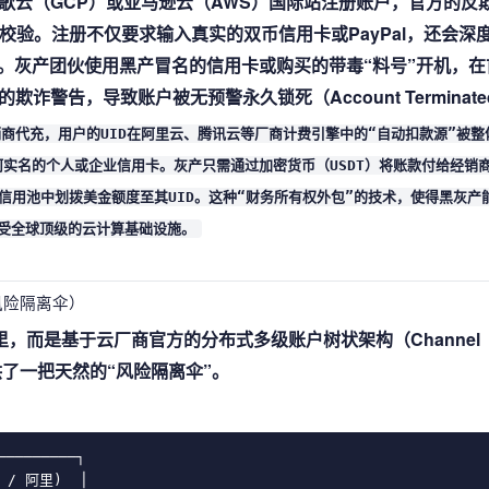
歌云（GCP）或亚马逊云（AWS）国际站注册账户，官方的反
严厉的校验。注册不仅要求输入真实的双币信用卡或PayPal，还会深
理。灰产团伙使用黑产冒名的信用卡或购买的带毒“料号”开机，在
警告，导致账户被无预警永久锁死（Account Terminate
商代充，用户的UID在阿里云、腾讯云等厂商计费引擎中的“自动扣款源”被整
何实名的个人或企业信用卡。灰产只需通过加密货币（USDT）将账款付给经销
自身的母信用池中划拨美金额度至其UID。这种“财务所有权外包”的技术，使得黑灰产
受全球顶级的云计算基础设施。
风险隔离伞）
，而是基于云厂商官方的分布式多级账户树状架构（Channel
提供了一把天然的“风险隔离伞”。
────────┐

 / 阿里)  │
