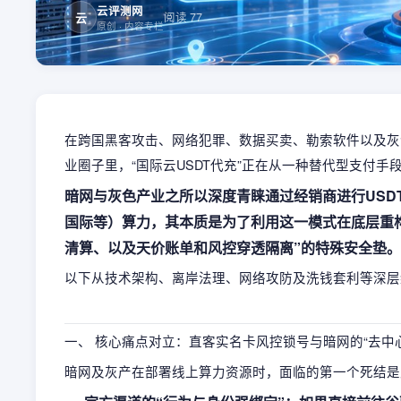
云评测网
云
阅读
77
原创
· 内容专栏
在跨国黑客攻击、网络犯罪、数据买卖、勒索软件以及灰
业圈子里，“国际云USDT代充”正在从一种替代型支付手
暗网与灰色产业之所以深度青睐通过经销商进行USD
国际等）算力，其本质是为了利用这一模式在底层重
清算、以及天价账单和风控穿透隔离”的特殊安全垫。
以下从技术架构、离岸法理、网络攻防及洗钱套利等深层
一、 核心痛点对立：直客实名卡风控锁号与暗网的“去中
暗网及灰产在部署线上算力资源时，面临的第一个死结是