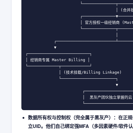
                       └──────────────┬───────
                                      │ 
                       ┌──────────────▼───────
                       │ 官方授权一级经销商 (Maste
                       └──────────────┬───────
                                      │

            ┌─────────────────────────┴──────
            ▼                                
┌──────────────────────────┐                 
│ 经销商专属 Master Billing │                 
└─────────────┬────────────┘                 
              │ (技术挂载/Billing Linkage)      
              └───────────────────────┐      
                                      ▼      
                        ┌────────────────────
                        │  黑灰产团伙独立掌握的云 UI
数据所有权与控制权（完全属于黑灰产）：在正规
立UID。他们自己绑定强MFA（多因素硬件/软件认证）