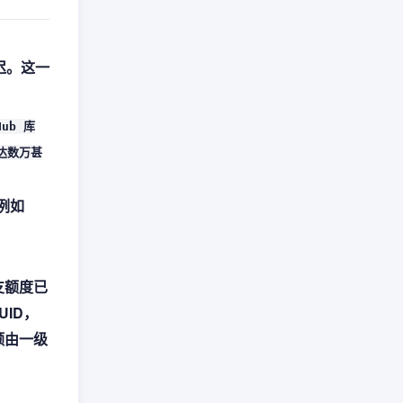
迟。这一
ub 库
达数万甚
例如
支额度已
ID，
额由一级
。