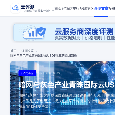
云评测
首页
经销商排行
品牌专区
评测文章
投
中立可信的云服务评测平台
首页
›
评测文章
›
暗网与灰色产业青睐国际云USDT代充的原因剖析
行业分析
发布于
2026-05-24
暗网与灰色产业青睐国际云US
暗网与灰色产业之所以深度青睐通过经销商进行USDT代充来
其本质是为了利用这一模式在底层重构出来的“控制权所有权
隔离”的特殊安全垫。