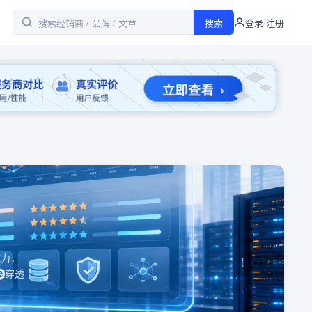
搜索
登录
/
注册
算力，
控穿透