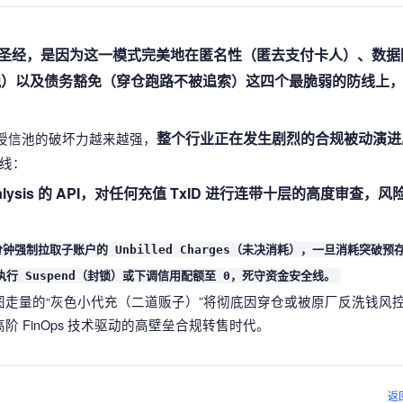
核心圣经，是因为这一模式完美地在匿名性（匿去支付卡人）、数据
售税）以及债务豁免（穿仓跑路不被追索）这四个最脆弱的防线上
整个行业正在发生剧烈的合规被动演进
母授信池的破坏力越来越强，
线：
lysis 的 API，对任何充值 TxID 进行连带十层的高度审查，
钟强制拉取子账户的 Unbilled Charges（未决消耗），一旦消耗突破预存 
执行 Suspend（封锁）或下调信用配额至 0，死守资金安全线。
走量的“灰色小代充（二道贩子）”将彻底因穿仓或被原厂反洗钱风
 FinOps 技术驱动的高壁垒合规转售时代。
返