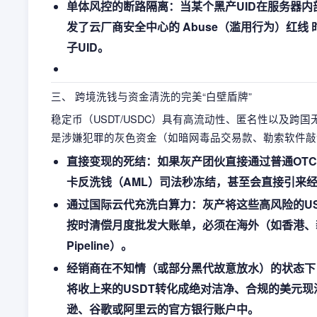
单体风控的断路隔离：当某个黑产UID在服务器内
发了云厂商安全中心的 Abuse（滥用行为）红
子UID。
三、 跨境洗钱与资金清洗的完美“白壁盾牌”
稳定币（USDT/USDC）具有高流动性、匿名性以及
是涉嫌犯罪的灰色资金（如暗网毒品交易款、勒索软件敲
直接变现的死结：如果灰产团伙直接通过普通OT
卡反洗钱（AML）司法秒冻结，甚至会直接引来
通过国际云代充洗白算力：灰产将这些高风险的U
按时清偿月度批发大账单，必须在海外（如香港、新加坡
Pipeline）。
经销商在不知情（或部分黑代故意放水）的状态下，利用
将收上来的USDT转化成绝对洁净、合规的美元现汇
逊、谷歌或阿里云的官方银行账户中。