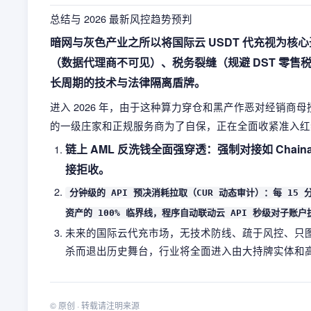
总结与 2026 最新风控趋势预判
暗网与灰色产业之所以将国际云 USDT 代充视为
（数据代理商不可见）、税务裂缝（规避 DST 零
长周期的技术与法律隔离盾牌。
进入 2026 年，由于这种算力穿仓和黑产作恶对经销商
的一级庄家和正规服务商为了自保，正在全面收紧准入红
链上 AML 反洗钱全面强穿透：强制对接如 Chaina
接拒收。
分钟级的 API 预决消耗拉取（CUR 动态审计）：每 15 分
资产的 100% 临界线，程序自动联动云 API 秒级对子账户
未来的国际云代充市场，无技术防线、疏于风控、只图
杀而退出历史舞台，行业将全面进入由大持牌实体和高阶
©
原创
· 转载请注明来源