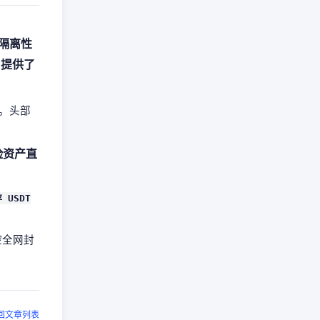
隔离性
，提供了
。头部
风险资产直
USDT
控全网封
回文章列表