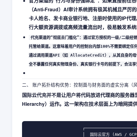
官方渠道的“行为与身份强绑定”：如果直接前往谷
（Anti-Fraud）AI审计系统拥有极其机械且
卡人姓名、发卡商业银行地、注册时使用的IP代
行大额资源调拨或高频流量流出时，极易触发系统的欺诈
代充渠道的“彻底去门槛化”：通过官方授权的一级/二级经销
托管给渠道。这意味着用户的控制台内部100%不需要绑定任
通过调用渠道API（如 AllocateCredit），从其
全不暴露任何真实物理身份、真实银行卡号的前提下，合法享
二、 账户拓扑结构优势：控制面与财务面的虚实分离（
国际云代充并不是让用户将代码放进代理商的服务器里
Hierarchy）运作。这一架构在技术层面上为暗网
                       ┌──────────────────────
                       │  国际云官方 (AWS / GCP