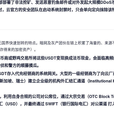
部部署了非法挖矿、发送恶意钓鱼邮件或对外发起大规模DDoS
线 时，云官方的安全团队在启动系统封禁时，只会单向定向抹除该
跨国无国界快速划转的特点。暗网及灰产团伙在链上积累了海量的、来源
诈得来的加密资产）。
C币商或野鸡交易所将这些USDT变现换成法币现金，会面临高频
经侦和警方的顺藤摸瓜。
SDT存入代充经销商的系统网关。大型的一级经销商为了向云厂
、瑞士）建立企业级的机构外汇结汇通道（Institutional 
自身合规的公司对公席位，通过大宗交易（OTC Block Tr
（USD），并最终通过 SWIFT（银行国际电汇）对公渠道 打