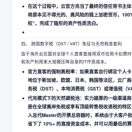
在这个过程中，云官方充当了最终的信任背书主体
将原本见不得光的、高风险的链上加密货币，100
权”，完成了隐形的资产性质洗白。
四、 跨国数字税（DST / VAT）免征与天然税差套利
由于海外云在面对全球个人直客直接用双币信用卡扣费时
和灰产利用来大规模压降自身的IT作恶成本。
官方直客的强制高税率：如果直客自行绑定个人卡
地位于新加坡、欧盟、日本、韩国等法区，云厂商在出
务税（DST）、本地消费税（GST）或增值税（VA
代充模式下的天然避税池：实力雄厚的一级渠道商在
册在全球离岸免税或享有顶级转售税收退税的特区
入总代Master的开票总容器时，系统由于大客
省下了 10%+ 的直接资金成本，并可以用最低的