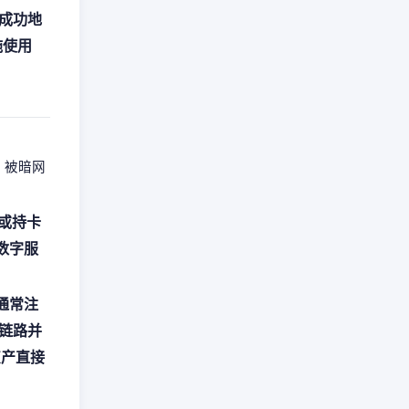
成功地
施使用
，被暗网
或持卡
数字服
通常注
链路并
灰产直接