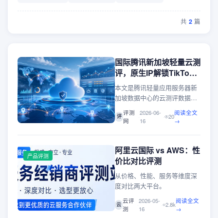
共
2
篇
国际腾讯新加坡轻量云测
评，原生IP解锁TikTok
等，速度非常nice
本文是腾讯轻量应用服务器新
加坡数据中心的云测评数据分
享，大致总结如下：Intel Xeon
评测
2026-06-
阅读全文
·
·
20
评
Gold 6133、DDR4、SSD云磁
网
16
→
盘，Unix bench 测试，单核跑
分820分、双核1545分，性能
还可以吧；FIO测试，4K读写
阿里云国际 vs AWS：性
产品评测
数据，读取67.94MB/S、IOPS
价比对比评测
大致16.9K，写入
从价格、性能、服务等维度深
68.12MB/S、IOPS大致17K，
度对比两大平台。
性能很一般；新加坡原生IP，
解锁TikTok、ChatGPT、
云评
2026-05-
阅读全文
·
·
2.8k
云
测
16
→
Claude、Gemini、Netflix、