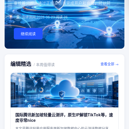
审核等问题。通过正规渠道商完成开户和充值，可以简化
注册流程，并获得更灵活的充值方式和更低的使用成本。
如果你正在寻找国际站开户渠道，或者希望降低长期云服
云
云评测网
|
2026-06-23
|
阅读
26
务器支出成本，那么支持50U起充、7折充值的聚合云服
务值得进一步了解。对于跨境电商、独立站、出海APP以
及游戏业务团队而言，节省下来的云资源成本，往往能够
继续阅读
直接转化为更高的业务利润和竞争优势
编辑精选
查看全部 →
/ 本周值得读
国际腾讯新加坡轻量云测评，原生IP解锁TikTok等，速
度非常nice
本文是腾讯轻量应用服务器新加坡数据中心的云测评数据分享，