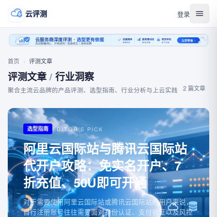
云评测
登录
首页
›
评测文章
评测文章
/
行业洞察
2
篇文章
聚合主流云品牌的产品评测、选型指南、行业分析与上云实践
选型指南
EDITOR'S PICK
阿里云国际站与腾讯云国际站
代开户攻略：免实名开户、7
折充值、50U即可开通
对于需要使用阿里云国际站或腾讯云国际站的用户来说，
自行注册账号往往需要面对身份认证、支付验证以及风控