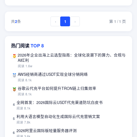
AmazonPV等，电信双程走了
CTG/CN2线路(部分地区没
有)、联通去程大致直连/回北
‹
京和上海方向绕道了美国、移
›
共
2
条
1
第
1
/
1
页
动去程从香港去新加坡/回程国
际线路到香港接cmi回内地，
整体来看移动速度最好、其次
热门阅读
TOP
8
电信、联通稍弱一些。
2026年企业出海上云选型指南：全球化浪潮下的算力、合规与
AI红利
阅读
1.6w
AWS经销商通过USDT实现全球分销网络
阅读
8.1k
谷歌云代充平台如何提升TRON链上归集效率
阅读
8.1k
全网首发：2026国际云USDT代充渠道防坑白皮书
4
阅读
8.1k
利用大语言模型自动化生成国际云代充营销文案
5
阅读
7.8k
2026阿里云国际版轻量服务器评测
6
阅读
3.6k