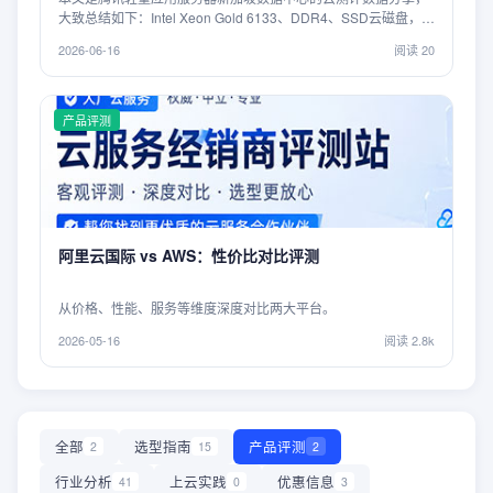
大致总结如下：Intel Xeon Gold 6133、DDR4、SSD云磁盘，
Unix bench 测试，单核跑分820分、双核1545分，性能还可以
2026-06-16
阅读
20
吧；FIO测试，4K读写数据，读取67.94MB/S、IOPS大致
16.9K，写入68.12MB/S、IOPS大致17K，性能很一般；新加坡
原生IP，解锁TikTok、ChatGPT、Claude、Gemini、Netflix、
AmazonPV等，电信双程走了CTG/CN2线路(部分地区没有)、联
产品评测
通去程大致直连/回北京和上海方向绕道了美国、移动去程从香港
去新加坡/回程国际线路到香港接cmi回内地，整体来看移动速度
最好、其次电信、联通稍弱一些。
阿里云国际 vs AWS：性价比对比评测
从价格、性能、服务等维度深度对比两大平台。
2026-05-16
阅读
2.8k
全部
选型指南
产品评测
2
15
2
行业分析
上云实践
优惠信息
41
0
3